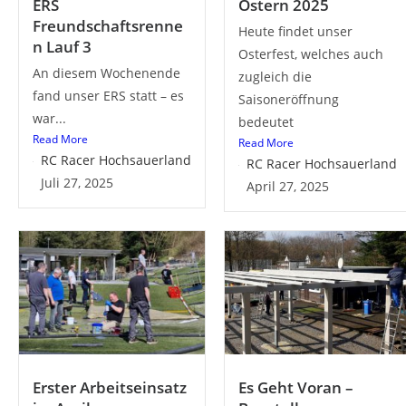
ERS
Ostern 2025
Freundschaftsrenne
Heute findet unser
n Lauf 3
Osterfest, welches auch
An diesem Wochenende
zugleich die
fand unser ERS statt – es
Saisoneröffnung
war...
bedeutet
Read More
Read More
RC Racer Hochsauerland
RC Racer Hochsauerland
Juli 27, 2025
April 27, 2025
Erster Arbeitseinsatz
Es Geht Voran –