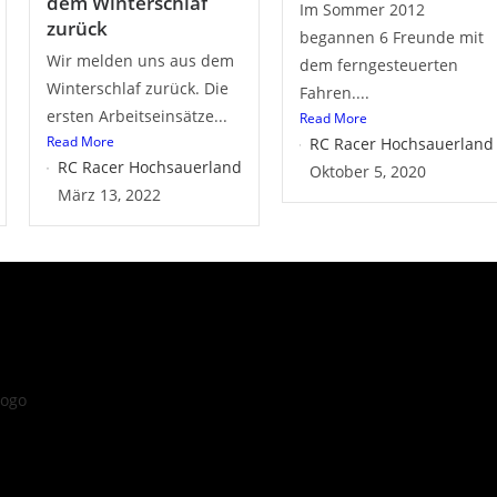
dem Winterschlaf
Im Sommer 2012
zurück
begannen 6 Freunde mit
Wir melden uns aus dem
dem ferngesteuerten
Winterschlaf zurück. Die
Fahren....
ersten Arbeitseinsätze...
Read More
Read More
RC Racer Hochsauerland
RC Racer Hochsauerland
Oktober 5, 2020
März 13, 2022