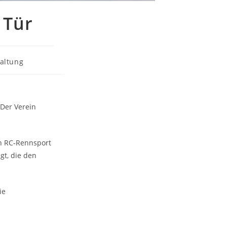
 Tür
altung
 Der Verein
en RC-Rennsport
gt, die den
ie